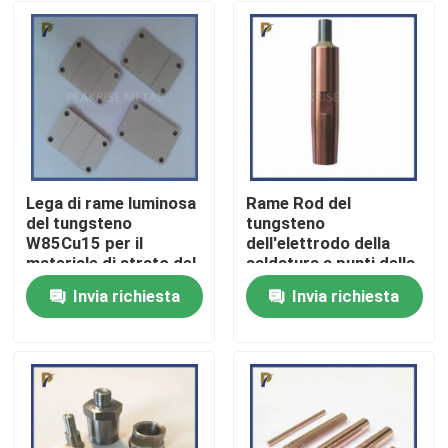
Lega di rame luminosa
Rame Rod del
del tungsteno
tungsteno
W85Cu15 per il
dell'elettrodo della
materiale di strato del
saldatura a punti della
tungsteno del rame
lega di rame del
Invia richiesta
Invia richiesta
dell'elettrodo del
tungsteno WCu10
Casa.
tungsteno del rame
del materiale del
dissipatore di calore
Prodotti
Video