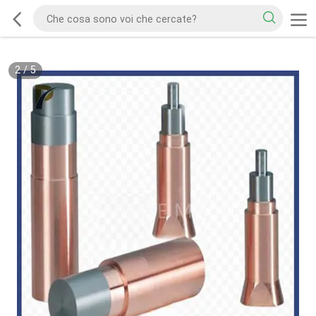
2
/
5