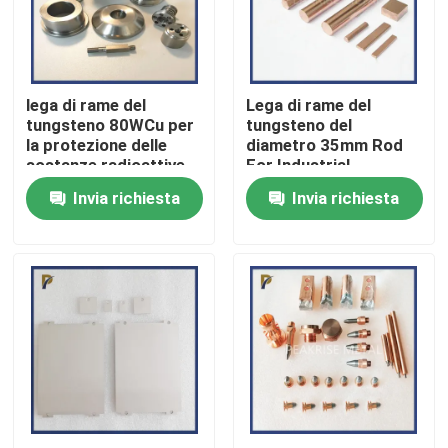
Spettacolo VR
lega di rame del
Lega di rame del
Su di noi
tungsteno 80WCu per
tungsteno del
la protezione delle
diametro 35mm Rod
sostanze radioattive
For Industrial
Visita alla fabbrica
utilizzate in medico
Manufacturing
Invia richiesta
Invia richiesta
Controllo della qualità
Contattaci
Chiedi un preventivo
Lega del tungsteno del molibdeno