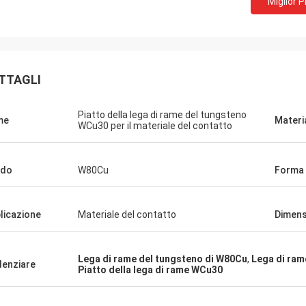
Miglior 
Adrian Ha
PETRA
Le merci hanno acquista
 comunicazione molto buona tutti i
molto sono soddisfatte, 
i risolti, soddisfatto con il mio
buona ed il trattamento 
to
TTAGLI
molto buono. Credo che o
seguente presto.
Piatto della lega di rame del tungsteno
me
Materi
WCu30 per il materiale del contatto
ado
W80Cu
Forma
licazione
Materiale del contatto
Dimens
Lega di rame del tungsteno di W80Cu
,
Lega di ram
denziare
Piatto della lega di rame WCu30