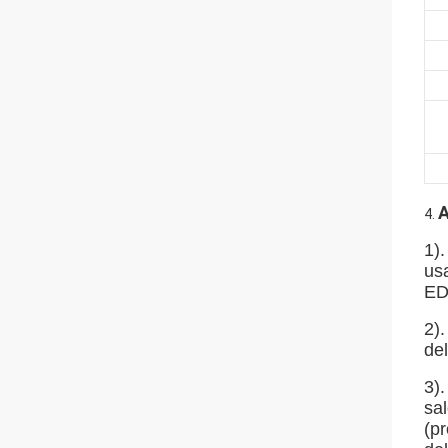
A
4.
1).
usa
ED
2).
del
3).
sal
(pr