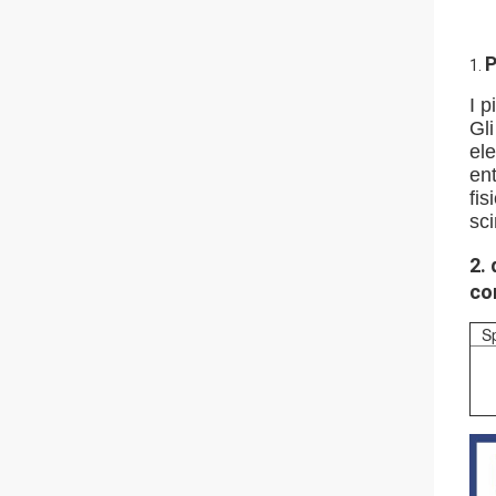
P
1.
I p
Gli
ele
en
fis
sci
2.
co
Sp