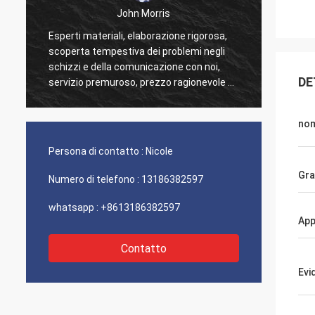
Jorge
Grazie per il vostro buon servizio di
con la
assistenza al cliente. La competenza
problem
eccellente ed il supporto tecnico mi
acquis
DE
hanno aiutato molto.
no
Persona di contatto :
Nicole
Gr
Numero di telefono :
13186382597
whatsapp :
+8613186382597
App
Contatto
Evi