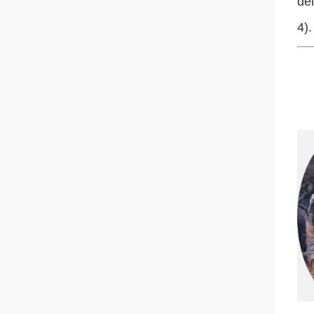
del
4).