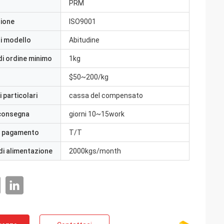
PRM
zione
ISO9001
i modello
Abitudine
di ordine minimo
1kg
$50~200/kg
 particolari
cassa del compensato
 consegna
giorni 10~15work
i pagamento
T/T
di alimentazione
2000kgs/month