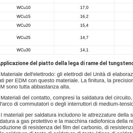
WCu10
17,0
WCu15
16,2
WCu20
15,4
WCu25
14,7
WCu30
14,1
pplicazione
del piatto della lega di rame del tungsten
 Materiale dell'elettrodo: gli elettrodi del Unità di elabora
ti per EDM con questo materiale. La finitura, la precisione
M sono tutta abbastanza alta.
 Materiali del contatto, compresi la saldatura del circuito, 
l'arco di commutatori o degli interruttori di medium-tensio
 I materiali per saldatura includono le attrezzature dell
datura a gas protettivo e la macchina radiofonica della r
oduzione di resistenza del film del carbonio, di resistenza