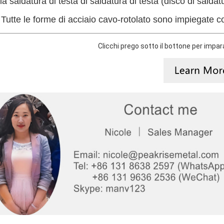
la saldatura di testa di saldatura di testa (disco di salda
 Tutte le forme di acciaio cavo-rotolato sono impiegate co
Clicchi prego sotto il bottone per imparar