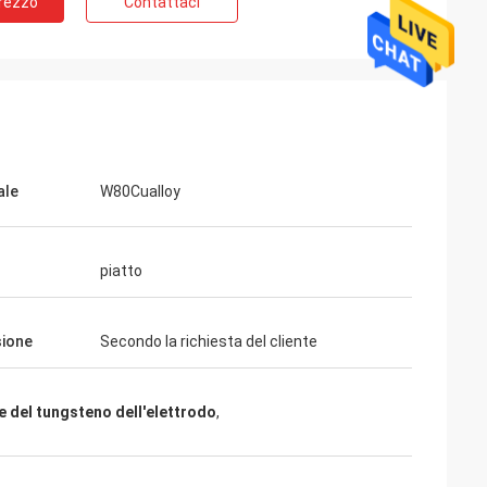
Prezzo
Contattaci
yter
David
to questo volta
Buona società con servizio e alta qualità
la qualità è molto
piacevole ed alta reputazione. Uno del
di superficie è
nostro fornitore affidabile, merci è
rdiniamo l'ordine
consegnato a tempo ed il pacchetto
piacevole.
ale
W80Cualloy
piatto
ione
Secondo la richiesta del cliente
e del tungsteno dell'elettrodo
,