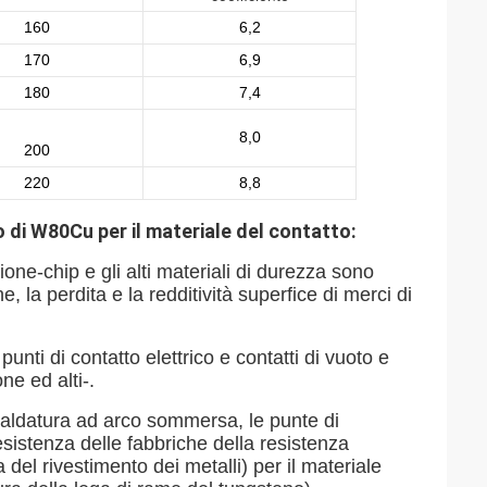
160
6,2
170
6,9
180
7,4
8,0
200
220
8,8
o di W80Cu per il materiale del contatto:
zione-chip e gli alti materiali di durezza sono
, la perdita e la redditività superfice di merci di
punti di contatto elettrico e contatti di vuoto e
ne ed alti-.
a saldatura ad arco sommersa, le punte di
esistenza delle fabbriche della resistenza
 del rivestimento dei metalli) per il materiale