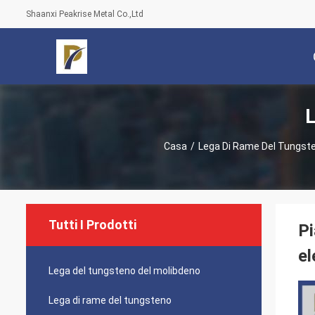
Shaanxi Peakrise Metal Co.,Ltd
L
Casa
/
Lega Di Rame Del Tungst
Tutti I Prodotti
Pi
el
Lega del tungsteno del molibdeno
Lega di rame del tungsteno