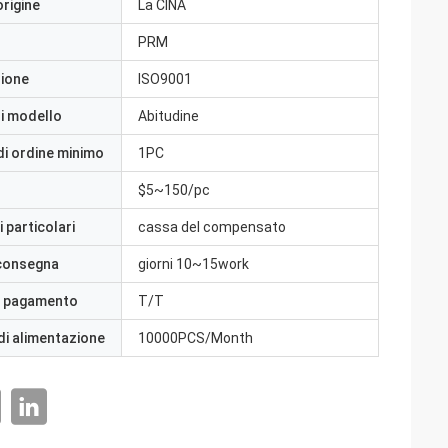
origine
La CINA
PRM
zione
ISO9001
i modello
Abitudine
di ordine minimo
1PC
$5~150/pc
 particolari
cassa del compensato
 consegna
giorni 10~15work
i pagamento
T/T
di alimentazione
10000PCS/Month