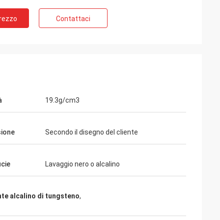
Adrian Hayter
Prezzo
Contattaci
Le merci hanno acquistato questo volta
ona tutti i
molto sono soddisfatte, la qualità è molto
on il mio
buona ed il trattamento di superficie è
molto buono. Credo che ordiniamo l'ordine
seguente presto.
à
19.3g/cm3
ione
Secondo il disegno del cliente
icie
Lavaggio nero o alcalino
te alcalino di tungsteno
,