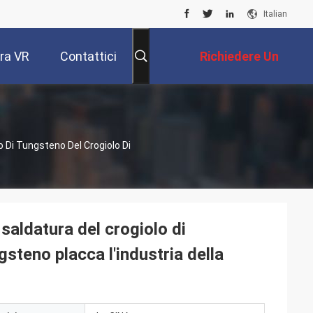
Italian
ra VR
Contattici
Richiedere Un
Preventivo
o Di Tungsteno Del Crogiolo Di
 saldatura del crogiolo di
steno placca l'industria della