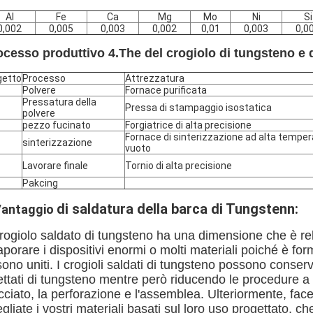
Al
Fe
Ca
Mg
Mo
Ni
Si
0,002
0,005
0,003
0,002
0,01
0,003
0,0
ocesso produttivo 4.The del crogiolo di tungsteno e d
getto
Processo
Attrezzatura
Polvere
Fornace purificata
Pressatura della
Pressa di stampaggio isostatica
polvere
pezzo fucinato
Forgiatrice di alta precisione
Fornace di sinterizzazione ad alta temper
sinterizzazione
vuoto
Lavorare finale
Tornio di alta precisione
Pakcing
di saldatura della barca di Tungstenn:
antaggio
 crogiolo saldato di tungsteno ha una dimensione che è r
porare i dispositivi enormi o molti materiali poiché è for
sono uniti. I crogioli saldati di tungsteno possono conser
ettati di tungsteno mentre però riducendo le procedure a 
cciato, la perforazione e l'assemblea. Ulteriormente, fa
gliate i vostri materiali basati sul loro uso progettato, c