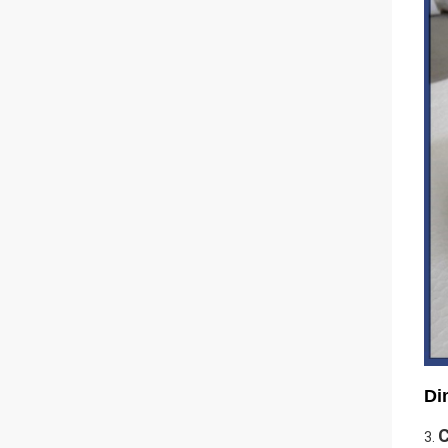
Di
C
3.