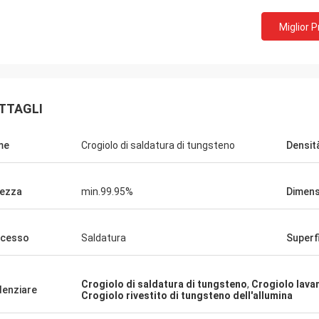
Jorge
PETRA
Miglior 
 vostro buon servizio di
con la comunicazione molto bu
al cliente. La competenza
problemi risolti, soddisfatto c
d il supporto tecnico mi
acquisto
to molto.
TTAGLI
me
Crogiolo di saldatura di tungsteno
Densit
ezza
min.99.95%
Dimens
ocesso
Saldatura
Superf
Crogiolo di saldatura di tungsteno
,
Crogiolo lavan
denziare
Crogiolo rivestito di tungsteno dell'allumina