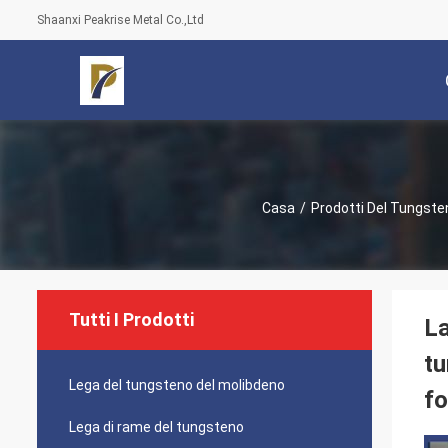
Shaanxi Peakrise Metal Co.,Ltd
Casa
/
Prodotti Del Tungste
Tutti I Prodotti
La
tu
Lega del tungsteno del molibdeno
fo
Lega di rame del tungsteno