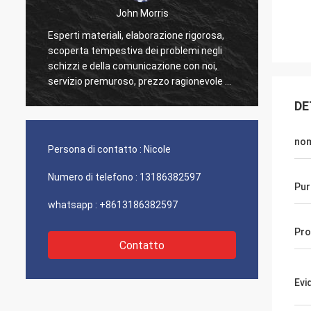
John Morris
Esperti materiali, elaborazione rigorosa,
Grazie per il
scoperta tempestiva dei problemi negli
assistenza 
schizzi e della comunicazione con noi,
eccellente e
servizio premuroso, prezzo ragionevole e
hanno aiuta
buona qualità, credo che abbiamo più
DE
cooperazione.
no
Persona di contatto :
Nicole
Numero di telefono :
13186382597
Pur
whatsapp :
+8613186382597
Pr
Contatto
Evi