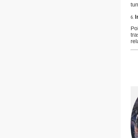
tu
I
6.
Poi
tr
re