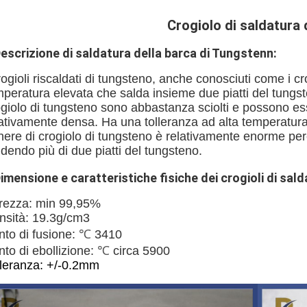
Crogiolo di saldatura 
escrizione di saldatura della barca di Tungstenn:
rogioli riscaldati di tungsteno, anche conosciuti come i cr
peratura elevata che salda insieme due piatti del tungste
giolo di tungsteno sono abbastanza sciolti e possono esse
lativamente densa. Ha una tolleranza ad alta temperatura
ere di crogiolo di tungsteno è relativamente enorme perc
dendo più di due piatti del tungsteno.
imensione e caratteristiche fisiche dei crogioli di sal
rezza: min 99,95%
nsità: 19.3g/cm3
nto di fusione:
℃
3410
to di ebollizione:
℃
circa 5900
lleranza: +/-0.2mm