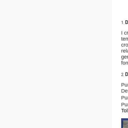
D
1.
I c
tem
cro
re
gen
fon
D
2.
Pu
De
Pu
Pun
To