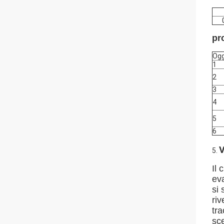
pr
Og
1
2
3
4
5
6
V
5.
Il
eva
si 
riv
tra
sce