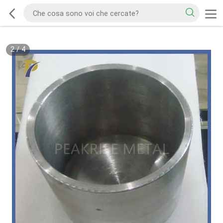
2
/
4