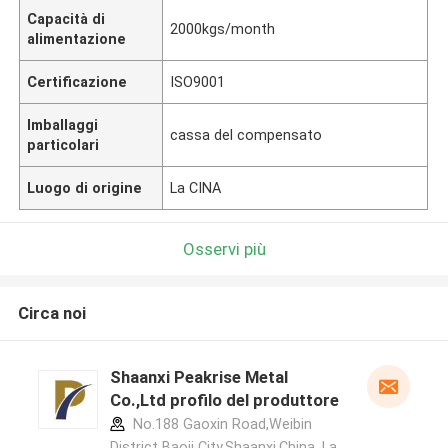
Capacità di
2000kgs/month
alimentazione
Certificazione
ISO9001
Imballaggi
cassa del compensato
particolari
Luogo di origine
La CINA
Osservi più
Circa noi
Shaanxi Peakrise Metal
Co.,Ltd profilo del produttore
No.188 Gaoxin Road,Weibin
District Baoji City,Shaanxi,China ,La