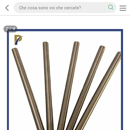
2
/
4