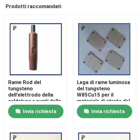
Prodotti raccomandati
Rame Rod del
Lega di rame luminosa
tungsteno
del tungsteno
dell'elettrodo della
W85Cu15 per il
Casa.
saldatura a punti della
materiale di strato del
lega di rame del
tungsteno del rame
Invia richiesta
Invia richiesta
tungsteno WCu10
dell'elettrodo del
Prodotti
tungsteno del rame
del materiale del
dissipatore di calore
Video