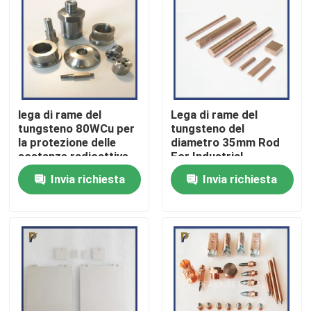
Spettacolo VR
Su di noi
lega di rame del
Lega di rame del
Visita alla fabbrica
tungsteno 80WCu per
tungsteno del
la protezione delle
diametro 35mm Rod
sostanze radioattive
For Industrial
utilizzate in medico
Manufacturing
Controllo della qualità
Invia richiesta
Invia richiesta
Contattaci
Chiedi un preventivo
Lega del tungsteno del molibdeno