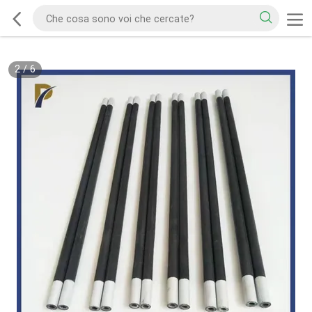
2
/
6