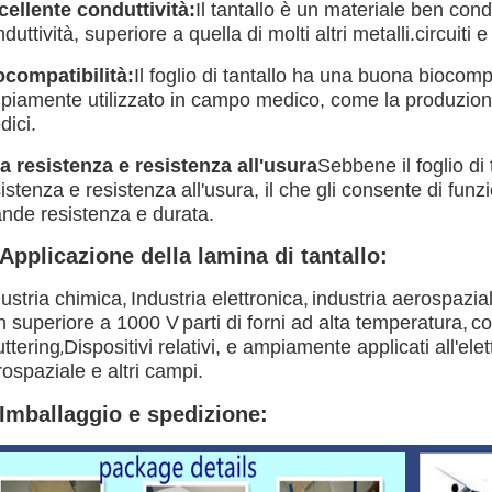
cellente conduttività:
Il tantallo è un materiale ben cond
duttività, superiore a quella di molti altri metalli.circuiti e 
ocompatibilità:
Il foglio di tantallo ha una buona biocompa
iamente utilizzato in campo medico, come la produzione di 
dici.
ta resistenza e resistenza all'usura
Sebbene il foglio di
istenza e resistenza all'usura, il che gli consente di fun
ande resistenza e durata.
 Applicazione della lamina di tantallo:
ustria chimica,
Industria elettronica,
industria aerospazia
n superiore a 1000 V
parti di forni ad alta temperatura,
co
ttering
Dispositivi relativi, e ampiamente applicati all'ele
,
ospaziale e altri campi.
 Imballaggio e spedizione: