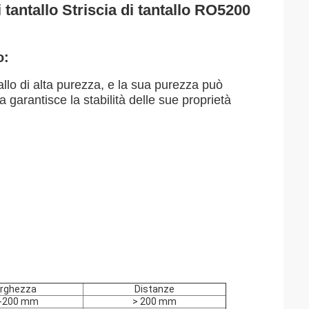
antallo Striscia di tantallo RO5200
o
:
tallo di alta purezza, e la sua purezza può
za garantisce la stabilità delle sue proprietà
arghezza
Distanze
-200 mm
> 200 mm