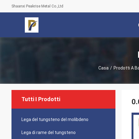
Shaanxi Peakrise Metal Co.,Ltd
Casa
/
Prodotti A B
Tutti I Prodotti
0.
Lega del tungsteno del molibdeno
Lega di rame del tungsteno