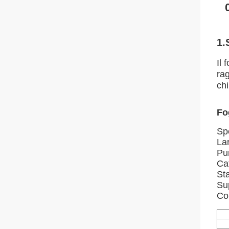
1.
Il 
rag
chi
Fog
Sp
La
Pu
Ca
St
Su
Co