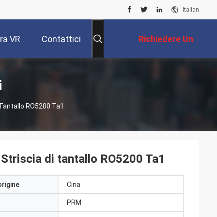
Italian
ra VR
Contattici
Richiedere Un
Preventivo
i
 Tantallo RO5200 Ta1
triscia di tantallo RO5200 Ta1
origine
Cina
PRM