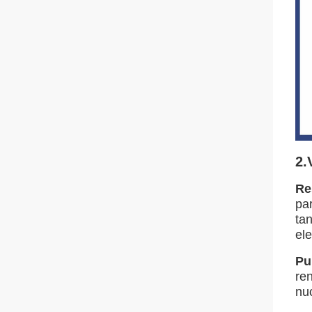
2.
Re
par
tan
ele
Pu
ren
nuc