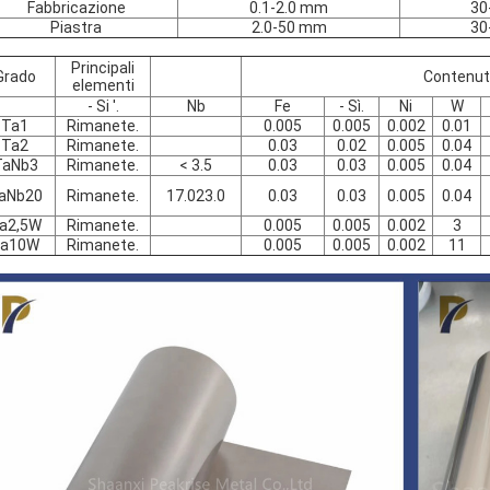
Fabbricazione
0.1-2.0 mm
30
Piastra
2.0-50 mm
30
Principali
Grado
Contenuto
elementi
- Si '.
Nb
Fe
- Sì.
Ni
W
Ta1
Rimanete.
0.005
0.005
0.002
0.01
Ta2
Rimanete.
0.03
0.02
0.005
0.04
TaNb3
Rimanete.
< 3.5
0.03
0.03
0.005
0.04
aNb20
Rimanete.
17.023.0
0.03
0.03
0.005
0.04
a2,5W
Rimanete.
0.005
0.005
0.002
3
a10W
Rimanete.
0.005
0.005
0.002
11