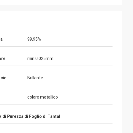
Adrian Hayter
A
Le merci hanno acquistato questo volta
lto buona tutti i
molto sono soddisfatte, la qualità è molto
tto con il mio
buona ed il trattamento di superficie è
molto buono. Credo che ordiniamo l'ordine
za
99.95%
seguente presto.
ore
min 0.025mm
icie
Brillante.
colore metallico
 di Purezza di Foglio di Tantal