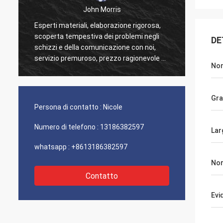
John Morris
Esperti materiali, elaborazione rigorosa,
Grazie 
scoperta tempestiva dei problemi negli
assist
DE
schizzi e della comunicazione con noi,
eccell
servizio premuroso, prezzo ragionevole e
hanno 
Nom
buona qualità, credo che abbiamo più
cooperazione.
Gr
Persona di contatto :
Nicole
Numero di telefono :
13186382597
Lar
whatsapp :
+8613186382597
No
Contatto
Evi