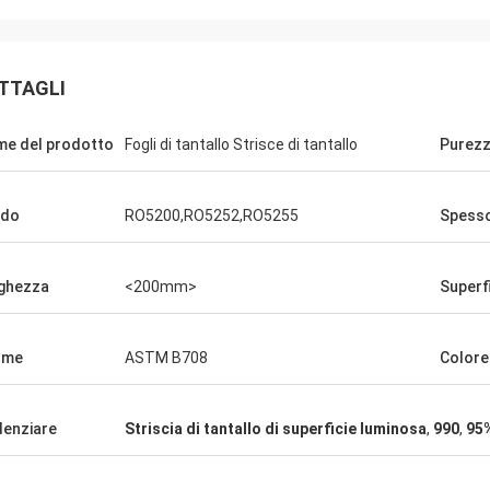
Jorge
PETR
per il vostro buon servizio di
con la comunicazione mo
enza al cliente. La competenza
TTAGLI
problemi risolti, soddisfa
ente ed il supporto tecnico mi
acquisto
aiutato molto.
e del prodotto
Fogli di tantallo Strisce di tantallo
Purez
ado
RO5200,RO5252,RO5255
Spess
ghezza
<200mm>
Superf
rme
ASTM B708
Colore
denziare
Striscia di tantallo di superficie luminosa
,
990
,
95%