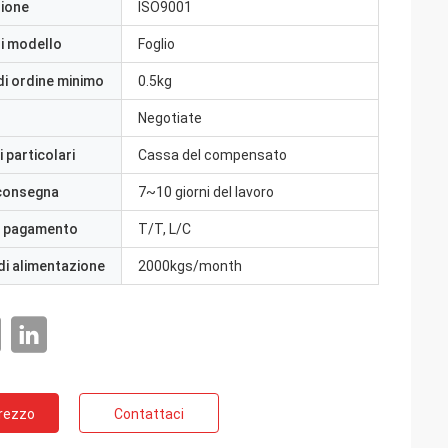
zione
ISO9001
i modello
Foglio
di ordine minimo
0.5kg
Negotiate
 particolari
Cassa del compensato
 consegna
7~10 giorni del lavoro
i pagamento
T/T, L/C
di alimentazione
2000kgs/month
Prezzo
Contattaci