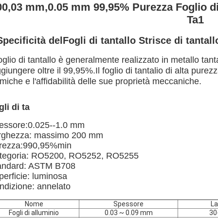
00,03 mm,0.05 mm 99,95% Purezza Foglio di t
Ta1
Specificità del
Fogli di tantallo Strisce di tantall
foglio di tantallo è generalmente realizzato in metallo tan
giungere oltre il 99,95%.Il foglio di tantalio di alta purez
miche e l'affidabilità delle sue proprietà meccaniche.
li di ta
essore:0.025--1.0 mm
rghezza: massimo 200 mm
rezza:990,95%min
tegoria: RO5200, RO5252, RO5255
andard: ASTM B708
perficie: luminosa
ndizione: annelato
Nome
Spessore
L
Fogli di alluminio
0.03 ~ 0.09 mm
30