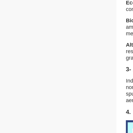
Ec
con
Bi
amp
me
Al
res
gr
3-
Ind
no
spu
aer
4.