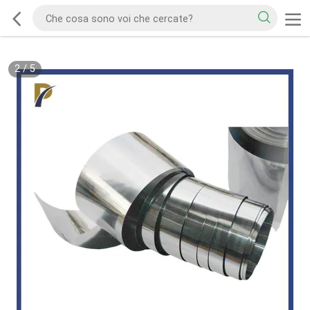
2
/
5